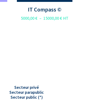
IT Compass ©
Plage
5000,00
€
–
15000,00
€
HT
de
prix :
5000,00 €
à
15000,00 €
Secteur privé
Secteur parapublic
Secteur public (*)