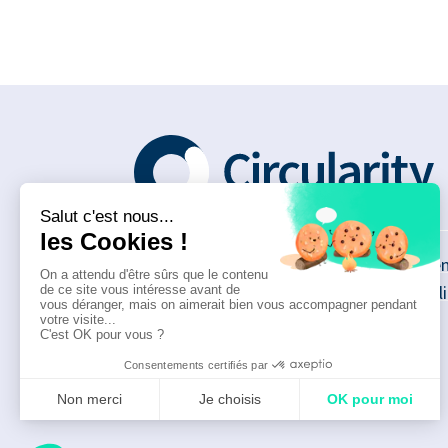
Qui sommes-nous ?
Men
Que proposons-nous ?
Poli
Demander un diagnostic
Rejoindre le réseau