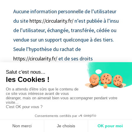
Aucune information personnelle de l’utilisateur
du site
https://circularity.fr/
n’est publiée à l’insu
de l’utilisateur, échangée, transférée, cédée ou
vendue sur un support quelconque à des tiers.
Seule l’hypothèse du rachat de
https://circularity.fr/
et de ses droits
permettrait la transmission des dites
informations à l’éventuel acquéreur qui serait à
son tour tenu de la même obligation de
conservation et de modification des données
vis à vis de l’utilisateur du site
https://circularity.fr/
.
Sécurité