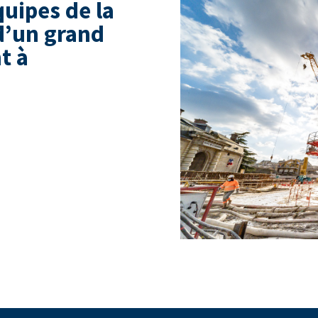
uipes de la
d’un grand
t à