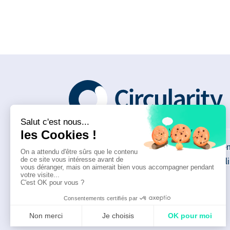
Qui sommes-nous ?
Men
Que proposons-nous ?
Poli
Demander un diagnostic
Rejoindre le réseau