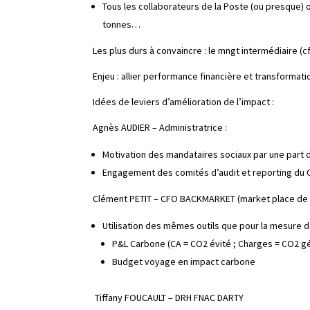
Tous les collaborateurs de la Poste (ou presque) o
tonnes…
Les plus durs à convaincre : le mngt intermédiaire (c
Enjeu : allier performance financière et transformat
Idées de leviers d’amélioration de l’impact :
Agnès AUDIER – Administratrice :
Motivation des mandataires sociaux par une part d
Engagement des comités d’audit et reporting du 
Clément PETIT – CFO BACKMARKET (market place de r
Utilisation des mêmes outils que pour la mesure 
P&L Carbone (CA = CO2 évité ; Charges = CO2 g
Budget voyage en impact carbone
Tiffany FOUCAULT – DRH FNAC DARTY