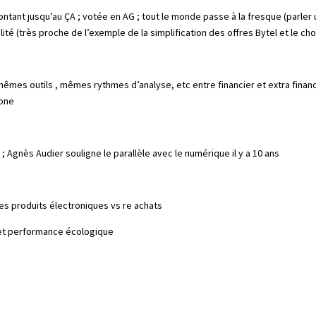
ontant jusqu’au ÇA ; votée en AG ; tout le monde passe à la fresque (parle
lité (très proche de l’exemple de la simplification des offres Bytel et le c
êmes outils , mêmes rythmes d’analyse, etc entre financier et extra financie
bone
 ; Agnès Audier souligne le parallèle avec le numérique il y a 10 ans
des produits électroniques vs re achats
 et performance écologique