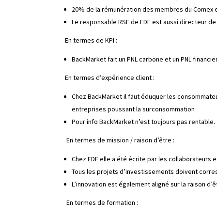
20% de la rémunération des membres du Comex est
Le responsable RSE de EDF est aussi directeur de l
En termes de KPI :
BackMarket fait un PNL carbone et un PNL financier
En termes d’expérience client :
Chez BackMarket il faut éduquer les consommateur
entreprises poussant la surconsommation
Pour info BackMarket n’est toujours pas rentable.
En termes de mission / raison d’être :
Chez EDF elle a été écrite par les collaborateurs e
Tous les projets d’investissements doivent corre
L’innovation est également aligné sur la raison d’ê
En termes de formation :