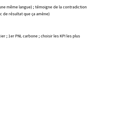
r une même langue) ; témoigne de la contradiction
hoc de résultat que ça amène)
r ; 1er PNL carbone ; choisir les KPI les plus