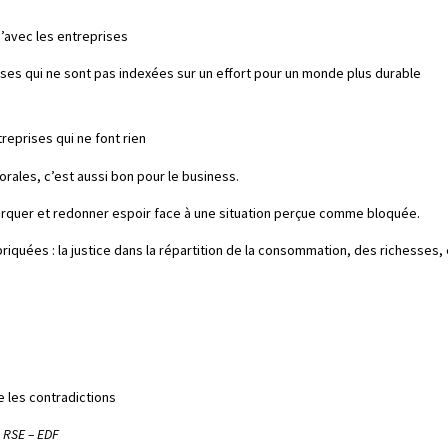
’avec les entreprises
prises qui ne sont pas indexées sur un effort pour un monde plus durable
reprises qui ne font rien
orales, c’est aussi bon pour le business.
barquer et redonner espoir face à une situation perçue comme bloquée.
iquées : la justice dans la répartition de la consommation, des richesses,
 les contradictions
, RSE – EDF