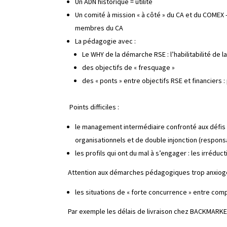
Un ADN historique = utilité
Un comité à mission « à côté » du CA et du COMEX
membres du CA
La pédagogie avec :
Le WHY de la démarche RSE : l’habilitabilité de l
des objectifs de « fresquage »
des « ponts » entre objectifs RSE et financiers
Points difficiles :
le management intermédiaire confronté aux défi
organisationnels et de double injonction (respon
les profils qui ont du mal à s’engager : les irrédu
Attention aux démarches pédagogiques trop anxiog
les situations de « forte concurrence » entre compé
Par exemple les délais de livraison chez BACKMARKET